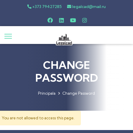
+373 79427285
legalcad@mail.ru
CHANGE
PASSWORD
Principala
Change Password
You are not allowed to access this page.