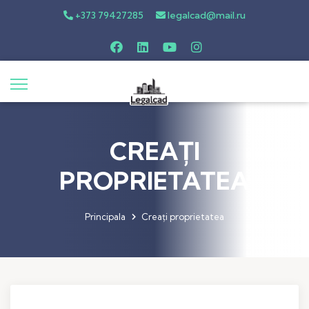
+373 79427285
legalcad@mail.ru
CREAȚI
PROPRIETATEA
Principala
Creați proprietatea